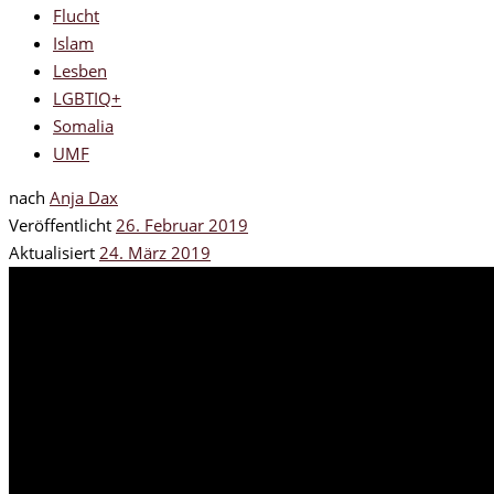
Flucht
Islam
Lesben
LGBTIQ+
Somalia
UMF
nach
Anja Dax
Veröffentlicht
26. Februar 2019
Aktualisiert
24. März 2019