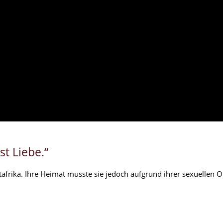
st Liebe.“
afrika. Ihre Heimat musste sie jedoch aufgrund ihrer sexuellen O