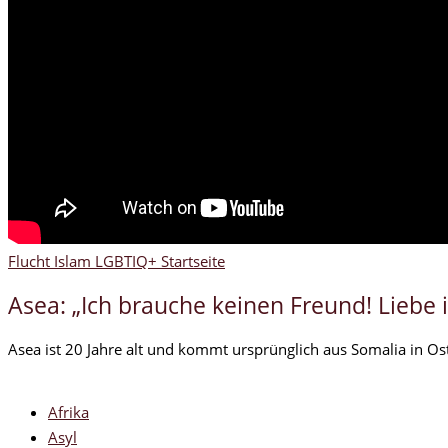
Flucht
Islam
LGBTIQ+
Startseite
Asea: „Ich brauche keinen Freund! Liebe i
Asea ist 20 Jahre alt und kommt ursprünglich aus Somalia in Ost
Afrika
Asyl