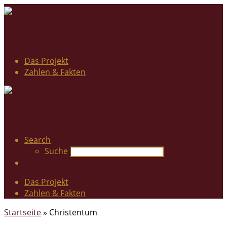
Das Projekt
Zahlen & Fakten
Search
Suche
Das Projekt
Zahlen & Fakten
Startseite
»
Christentum