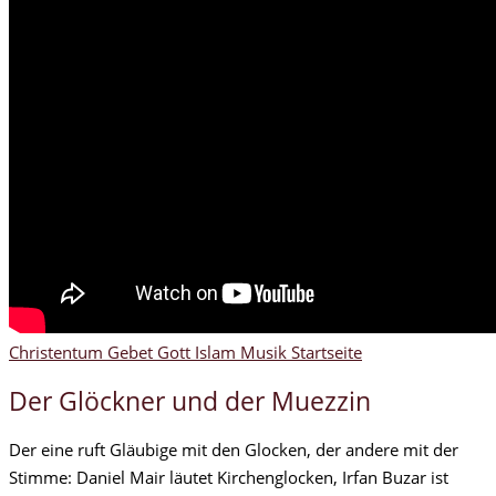
Christentum
Gebet
Gott
Islam
Musik
Startseite
Der Glöckner und der Muezzin
Der eine ruft Gläubige mit den Glocken, der andere mit der
Stimme: Daniel Mair läutet Kirchenglocken, Irfan Buzar ist