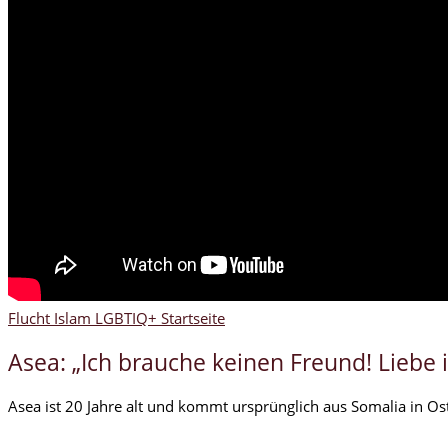
Flucht
Islam
LGBTIQ+
Startseite
Asea: „Ich brauche keinen Freund! Liebe i
Asea ist 20 Jahre alt und kommt ursprünglich aus Somalia in Ost