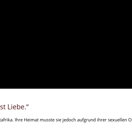
st Liebe.“
afrika. Ihre Heimat musste sie jedoch aufgrund ihrer sexuellen O