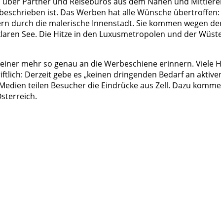
, über Partner und Reisebüros aus dem Nahen und Mittleren
n beschrieben ist. Das Werben hat alle Wünsche übertroffe
 durch die malerische Innenstadt. Sie kommen wegen der 
aren See. Die Hitze in den Luxusmetropolen und der Wüst
einer mehr so genau an die Werbeschiene erinnern. Viele H
lich: Derzeit gebe es „keinen dringenden Bedarf an aktiven
Medien teilen Besucher die Eindrücke aus Zell. Dazu komme
sterreich.