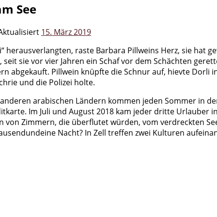
am See
Aktualisiert
15. März 2019
rli“ herausverlangten, raste Barbara Pillweins Herz, sie hat
 seit sie vor vier Jahren ein Schaf vor dem Schächten gerett
 abgekauft. Pillwein knüpfte die Schnur auf, hievte Dorli 
rie und die Polizei holte.
 anderen arabischen Ländern kommen jeden Sommer in den 
tkarte. Im Juli und August 2018 kam jeder dritte Urlauber i
len von Zimmern, die überflutet würden, vom verdreckten 
ausendundeine Nacht? In Zell treffen zwei Kulturen aufeinan