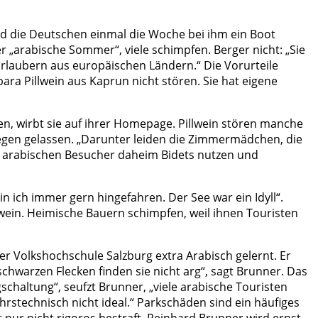
end die Deutschen einmal die Woche bei ihm ein Boot
r „arabische Sommer“, viele schimpfen. Berger nicht: „Sie
t Urlaubern aus europäischen Ländern.“ Die Vorurteile
ra Pillwein aus Kaprun nicht stören. Sie hat eigene
mmen, wirbt sie auf ihrer Homepage. Pillwein stören manche
iegen gelassen. „Darunter leiden die Zimmermädchen, die
er arabischen Besucher daheim Bidets nutzen und
in ich immer gern hingefahren. Der See war ein Idyll“.
lwein. Heimische Bauern schimpfen, weil ihnen Touristen
der Volkshochschule Salzburg extra Arabisch gelernt. Er
 schwarzen Flecken finden sie nicht arg“, sagt Brunner. Das
haltung“, seufzt Brunner, „viele arabische Touristen
hrstechnisch nicht ideal.“ Parkschäden sind ein häufiges
t nur nicht rigoros bestraft. Reinhard Brunner wird ernst.