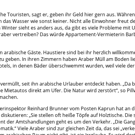
che Touristen, sagt er, geben ihr Geld hier gern aus. Währ
das Wasser wie sonst keiner. Nicht alle Einwohner freut de
 Im Winter sieht es anders aus, da gibt es viele Probleme mi
Araber vertreiben? Das würde Appartement-Vermieterin Barba
r an arabische Gäste. Haustiere sind bei ihr herzlich willko
d zu geben. In ihren Zimmern haben Araber Müll am Boden l
 Hotels, in denen Bäder überschwemmt wurden, weil viele d
 vermüllt, seit ihn arabische Urlauber entdeckt haben. „Da b
 Mietautos direkt am Ufer. Die Natur wird zerstört“, so Pil
 machen.
 Revierinspektor Reinhard Brunner vom Posten Kaprun hat an 
iskutieren: „Sie stellen oft heiße Töpfe auf Holztische. Die
ent der Amtshandlungen geht es um den Verkehr. „Die Gangsc
ik.“ Viele Araber sind zur gleichen Zeit da, das sei „verke
m arabischen Raum nicht gibt, ist ein Irrglaube. Es wird dor