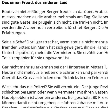
Des einen Freud, des anderen Leid
Bootsvermieter Rüdiger Berger freut sich darüber. Arabis
mieten, machen es die Araber mehrmals am Tag. Sie lieben 
sind gute Gäste, sie prügeln sich nicht, sie trinken nicht.
werden die Araber noch vertreiben, fürchtet Berger. Die 
Erfahrungen.
Seit sie Schaf Dorli gerettet hat, vermietet sie nicht meh
fremden Sitten: Ein Mann hat sich geweigert, ihr die Han
hinterherputzen“, meint die Vermieterin. Sie erzählt von
Toilettenpapier für sie ungewohnt ist.
Gar nicht mehr zu erkennen sei der Hintersee in Mittersill,
Heute nicht mehr. „Sie heben die Schranken und parken die
überall das Gras zerdrücken und Picknicks in den Feldern
Wie sieht das die Polizei? Sie will vermitteln. Der junge
schlichtet bei Lärm oder wenn Vermieter mit ihren Gästen d
Hauptproblem ist aber ein anderes: Bei geschätzt 80 Proz
können damit nicht umgehen, sie fahren zuhause mit Automat
Problem – und natürlich die Kindersicherung. Dass es die i