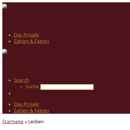
Das Projekt
Zahlen & Fakten
Search
Suche
Das Projekt
Zahlen & Fakten
Startseite
»
Lesben