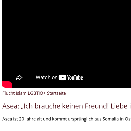
Flucht
Islam
LGBTIQ+
Startseite
Asea: „Ich brauche keinen Freund! Liebe i
Asea ist 20 Jahre alt und kommt ursprünglich aus Somalia in Ost