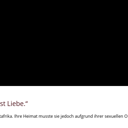
st Liebe.“
afrika. Ihre Heimat musste sie jedoch aufgrund ihrer sexuellen O