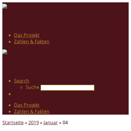
Das Projekt
Zahlen & Fakten
Search
Suche
Das Projekt
Zahlen & Fakten
Startseite
»
2019
»
Januar
»
04